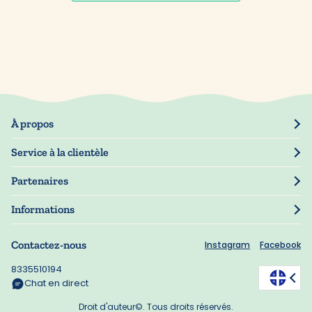
À propos
Notre histoire
Service à la clientèle
Presse
Suivre commande
Partenaires
Mon compte
Revendeurs
Gérer mes informations
Informations
Garantie
Politique de confidentialité
Informations de livraison
Contactez-nous
Instagram
Facebook
Conditions d'utilisation
FAQ
Gestion des cookies
8335510194
Bons de réduction
Chat en direct
Droit d'auteur©. Tous droits réservés.