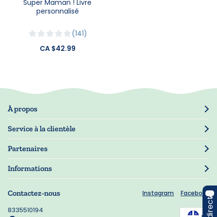
Super Maman ! Livre
personnalisé
141
CA $42.99
À propos
Notre histoire
Service à la clientèle
Presse
Suivre commande
Partenaires
Mon compte
Revendeurs
Gérer mes informations
Informations
Garantie
Politique de confidentialité
Informations de livraison
Contactez-nous
Instagram
Facebook
Conditions d'utilisation
FAQ
Gestion des cookies
8335510194
Bons de réduction