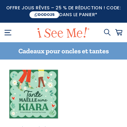
OFFRE JOLIS RÊVES – 25 % DE RÉDUCTION ! CODE:
DANS LE PANIER*
DODO25
Cadeaux pour oncles et tantes