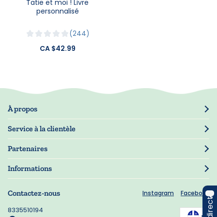
Tatie et moi ! Livre
personnalisé
244
CA $42.99
À propos
Notre histoire
Service à la clientèle
Presse
Suivre commande
Partenaires
Mon compte
Revendeurs
Gérer mes informations
Informations
Garantie
Politique de confidentialité
Informations de livraison
Contactez-nous
Instagram
Facebook
Conditions d'utilisation
FAQ
Gestion des cookies
8335510194
Bons de réduction